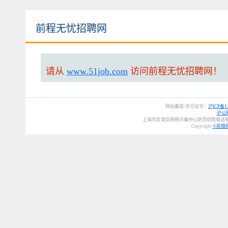
前程无忧招聘网
请从
www.51job.com
访问前程无忧招聘网！
网站备案/许可证号：
沪ICP备12
沪公网
上海市反电信网络诈骗中心防范劝阻电话和短
Copyright
©前锦